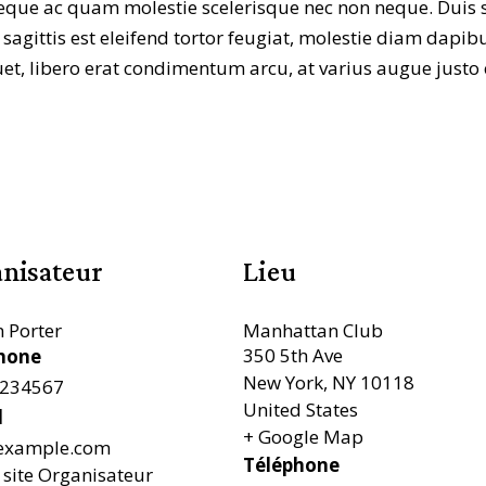
el neque ac quam molestie scelerisque nec non neque. Duis
gittis est eleifend tortor feugiat, molestie diam dapibus.
quet, libero erat condimentum arcu, at varius augue just
nisateur
Lieu
 Porter
Manhattan Club
350 5th Ave
hone
New York
,
NY
10118
234567
United States
l
+ Google Map
example.com
Téléphone
e site Organisateur