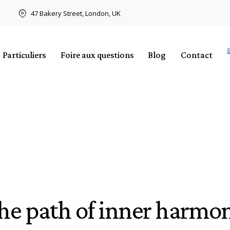
47 Bakery Street, London, UK
Particuliers
Foire aux questions
Blog
Contact
he path of inner harmo