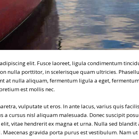
dipiscing elit. Fusce laoreet, ligula condimentum tincidu
on nulla porttitor, in scelerisque quam ultricies. Phasell
t at nulla aliquam, fermentum ligula a eget, fermentum
pretium est mollis nec.
tra, vulputate ut eros. In ante lacus, varius quis facilisi
us a cursus nisl aliquam malesuada. Donec suscipit posuer
it, vitae hendrerit ex magna et urna. Nulla sed blandit 
d. Maecenas gravida porta purus est vestibulum. Nam ut 