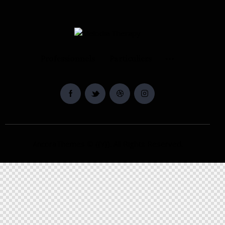
Professionnels
Particuliers
AncoraThemes
© {{Y}}. All Rights Reserved.